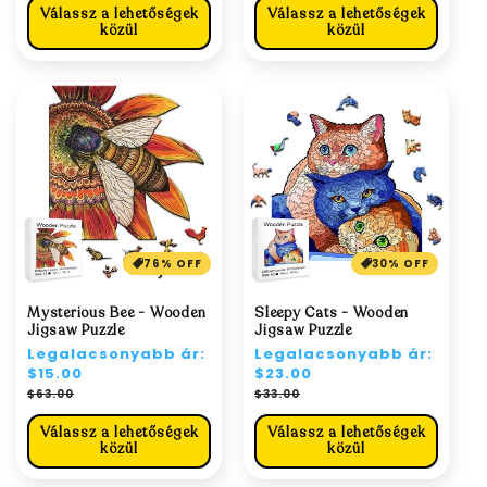
Válassz a lehetőségek
Válassz a lehetőségek
közül
közül
76% OFF
30% OFF
Mysterious Bee - Wooden
Sleepy Cats - Wooden
Jigsaw Puzzle
Jigsaw Puzzle
Normál
Legalacsonyabb ár:
Normál
Legalacsonyabb ár:
ár
$15.00
ár
$23.00
Akciós
Akciós
$63.00
$33.00
ár
ár
Válassz a lehetőségek
Válassz a lehetőségek
közül
közül