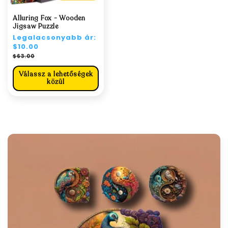
Alluring Fox - Wooden
Jigsaw Puzzle
Normál
Legalacsonyabb ár:
ár
$10.00
Akciós
$63.00
ár
Válassz a lehetőségek
közül