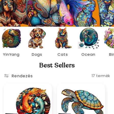
YinYang
Dogs
Cats
Ocean
Bi
Best Sellers
Rendezés
17 termék