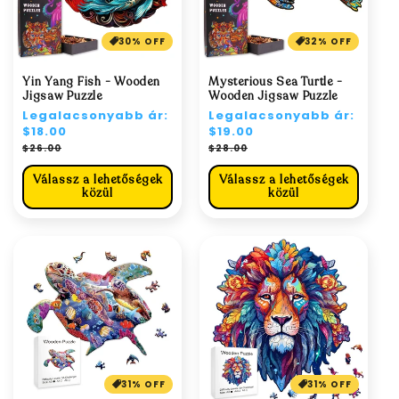
30% OFF
32% OFF
Yin Yang Fish - Wooden
Mysterious Sea Turtle -
Jigsaw Puzzle
Wooden Jigsaw Puzzle
Normál
Legalacsonyabb ár:
Normál
Legalacsonyabb ár:
ár
$18.00
ár
$19.00
Akciós
Akciós
$26.00
$28.00
ár
ár
Válassz a lehetőségek
Válassz a lehetőségek
közül
közül
31% OFF
31% OFF