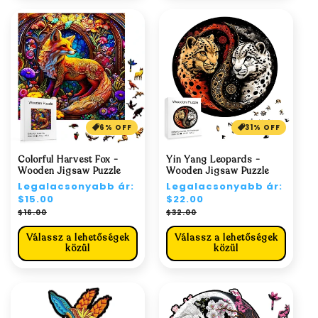
6% OFF
31% OFF
Colorful Harvest Fox -
Yin Yang Leopards -
Wooden Jigsaw Puzzle
Wooden Jigsaw Puzzle
Normál
Legalacsonyabb ár:
Normál
Legalacsonyabb ár:
ár
$15.00
ár
$22.00
Akciós
Akciós
$16.00
$32.00
ár
ár
Válassz a lehetőségek
Válassz a lehetőségek
közül
közül