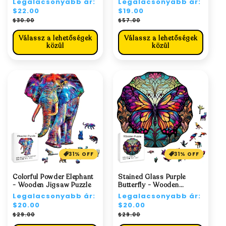
Normál
Legalacsonyabb ár:
Normál
Legalacsonyabb ár:
ár
$22.00
ár
$19.00
Akciós
Akciós
$30.00
$57.00
ár
ár
Válassz a lehetőségek
Válassz a lehetőségek
közül
közül
31% OFF
31% OFF
Colorful Powder Elephant
Stained Glass Purple
- Wooden Jigsaw Puzzle
Butterfly - Wooden
Jigsaw Puzzle
Normál
Legalacsonyabb ár:
Normál
Legalacsonyabb ár:
ár
$20.00
ár
$20.00
Akciós
Akciós
$29.00
$29.00
ár
ár