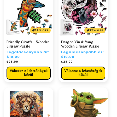
32% OFF
32% OFF
Friendly Giraffe - Wooden
Dragon Yin & Yang -
Jigsaw Puzzle
Wooden Jigsaw Puzzle
Normál
Legalacsonyabb ár:
Normál
Legalacsonyabb ár:
ár
$19.00
ár
$19.00
Akciós
Akciós
$28.00
$28.00
ár
ár
Válassz a lehetőségek
Válassz a lehetőségek
közül
közül