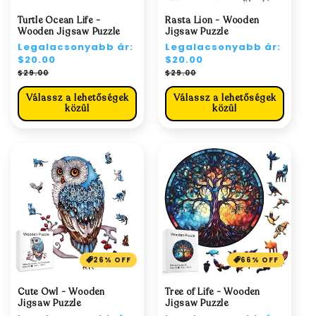
Turtle Ocean Life -
Rasta Lion - Wooden
Wooden Jigsaw Puzzle
Jigsaw Puzzle
Normál
Legalacsonyabb ár:
Normál
Legalacsonyabb ár:
ár
$20.00
ár
$20.00
Akciós
Akciós
$29.00
$29.00
ár
ár
Válassz a lehetőségek
Válassz a lehetőségek
közül
közül
26% OFF
66% OFF
Cute Owl - Wooden
Tree of Life - Wooden
Jigsaw Puzzle
Jigsaw Puzzle