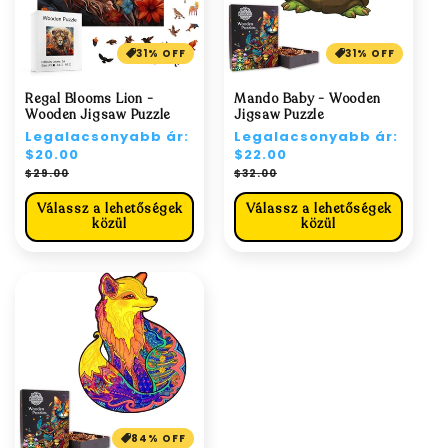
31% OFF
31% OFF
Regal Blooms Lion -
Mando Baby - Wooden
Wooden Jigsaw Puzzle
Jigsaw Puzzle
Normál
Legalacsonyabb ár:
Normál
Legalacsonyabb ár:
ár
$20.00
ár
$22.00
Akciós
Akciós
$29.00
$32.00
ár
ár
Válassz a lehetőségek
Válassz a lehetőségek
közül
közül
84% OFF