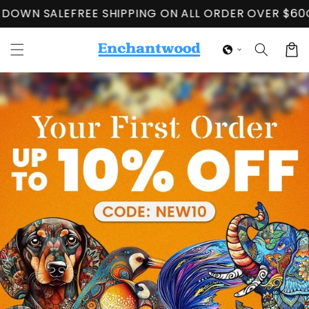
Ugrás a
ALE
FREE SHIPPING ON ALL ORDER OVER $60
CLOSING
tartalomhoz
Kosár